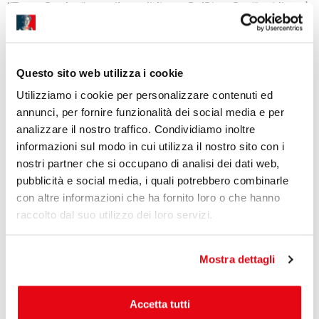
“Terza Pagina” ora disponibile su RaiPlay. Da “La Libertà
che guida il popolo”, dipinto da Delacroix dopo
l’insurrezione di Parigi del luglio 1830 e diventato
simbolo della lotta per i diritti umani, all’artista
Questo sito web utilizza i cookie
dissidente cinese Ai Weiwei che ha raccontato dal di
dentro “l’inferno senza […]
Utilizziamo i cookie per personalizzare contenuti ed
annunci, per fornire funzionalità dei social media e per
TERZA PAGINA – sarò nel
analizzare il nostro traffico. Condividiamo inoltre
cast della trasmissione
informazioni sul modo in cui utilizza il nostro sito con i
nostri partner che si occupano di analisi dei dati web,
televisiva in onda su Rai5
pubblicità e social media, i quali potrebbero combinarle
con altre informazioni che ha fornito loro o che hanno
raccolto dal suo utilizzo dei loro servizi.
Inizia la mia collaborazione con la trasmissione di Rai5
“Terza Pagina”. La mia prima puntata è dedicata al tema
Mostra dettagli
del “corpo” e va in onda in prima visione sabato 11
dicembre alle ore 17.00 su RAI5 DTT23 e in replica su
Rai3 lunedì notte, si può rivedere su RaiPlay. Sarò nel
Accetta tutti
cast degli ospiti fissi della […]