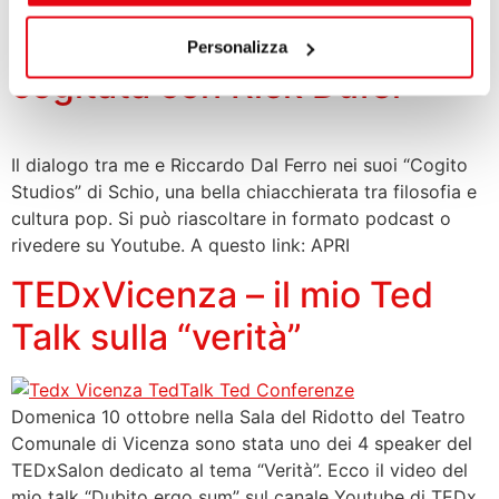
DAILY COGITO – la mia
Personalizza
cogitata con Rick Dufer
Il dialogo tra me e Riccardo Dal Ferro nei suoi “Cogito
Studios” di Schio, una bella chiacchierata tra filosofia e
cultura pop. Si può riascoltare in formato podcast o
rivedere su Youtube. A questo link: APRI
TEDxVicenza – il mio Ted
Talk sulla “verità”
Domenica 10 ottobre nella Sala del Ridotto del Teatro
Comunale di Vicenza sono stata uno dei 4 speaker del
TEDxSalon dedicato al tema “Verità”. Ecco il video del
mio talk “Dubito ergo sum” sul canale Youtube di TEDx