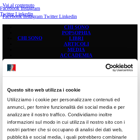
Vai al contenuto
Facebook
Instagram
Twitter
Linkedin
Facebook
Instagram
Twitter
Linkedin
CHI SONO
POPSOPHIA
CHI SONO
LIBRI
ARTICOLI
MEDIA
ACCADEMIA
POPSOPHIA
CHI SONO
POPSOPHIA
Questo sito web utilizza i cookie
LIBRI
ARTICOLI
Utilizziamo i cookie per personalizzare contenuti ed
MEDIA
LIBRI
ACCADEMIA
annunci, per fornire funzionalità dei social media e per
analizzare il nostro traffico. Condividiamo inoltre
informazioni sul modo in cui utilizza il nostro sito con i
VIDEO – “Il tormento della scelta”. Filosofia della
nostri partner che si occupano di analisi dei dati web,
moda, dalle passerelle alle influencer
ARTICOLI
pubblicità e social media, i quali potrebbero combinarle