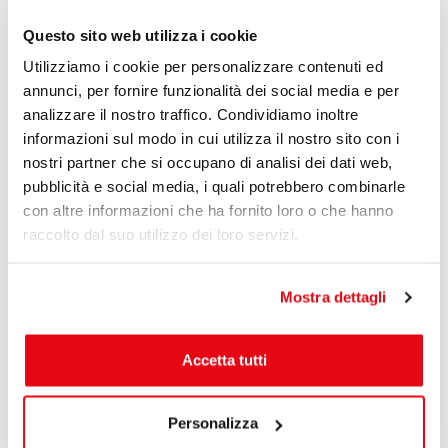
anno, in realtà, è la classifica stessa. La “vertigine
Questo sito web utilizza i cookie
della lista” ha origini antiche, ma oggi assume
un’importanza diversa: condividere online la lista
Utilizziamo i cookie per personalizzare contenuti ed
annunci, per fornire funzionalità dei social media e per
delle cose migliori e peggiori, delle cose che
analizzare il nostro traffico. Condividiamo inoltre
amiamo e che odiamo, è diventato un bisogno
informazioni sul modo in cui utilizza il nostro sito con i
imprescindibile. È questo il vero fenomeno pop
nostri partner che si occupano di analisi dei dati web,
dell’anno. Tramite l’esplosione dei social network,
pubblicità e social media, i quali potrebbero combinarle
ciò che ci piace coincide con ciò che è condiviso. E
con altre informazioni che ha fornito loro o che hanno
l’unico prodotto italiano che ha pienamente
raccolto dal suo utilizzo dei loro servizi.
compreso e sfruttato questa tendenza mondiale è
stato X Factor. Ha puntato tutto sul coinvolgimento
Mostra dettagli
del pubblico, sulla condivisione in diretta – dal live
tweeting al voto tramite app – ed è stato premiato
Accetta tutti
da un incredibile successo.
Il film dell’anno? Perché?
Personalizza
“Star Wars”. Ma le motivazioni della scelta non