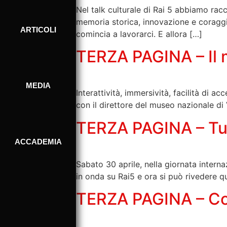
Nel talk culturale di Rai 5 abbiamo racc
memoria storica, innovazione e coraggi
ARTICOLI
comincia a lavorarci. E allora […]
TERZA PAGINA – Il
MEDIA
Interattività, immersività, facilità di 
con il direttore del museo nazionale di
TERZA PAGINA – Tutti
ACCADEMIA
Sabato 30 aprile, nella giornata intern
in onda su Rai5 e ora si può rivedere q
TERZA PAGINA – Cop