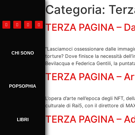
Categoria:
Terz
TERZA PAGINA – Dava
“Lasciamoci ossessionare dalle immagini
CHI SONO
torture? Dove finisce la necessità del
Bevilacqua e Federica Gentili, la punta
TERZA PAGINA – Art
POPSOPHIA
L’opera d’arte nell’epoca degli NFT, de
culturale di Rai5, con il direttore di 
TERZA PAGINA – Adria
LIBRI